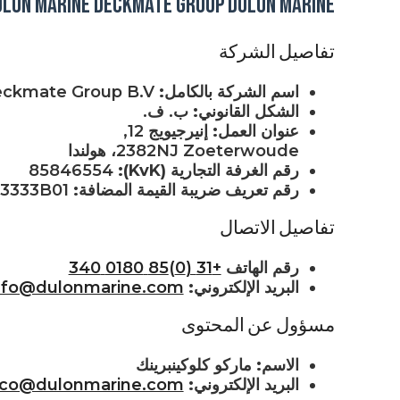
ULON MARINE DECKMATE GROUP DULON MARINE
تفاصيل الشركة
اسم الشركة بالكامل:
Dulon Marine Deckmate Group B.V.
الشكل القانوني:
ب. ف.
عنوان العمل:
إنيرجيويج 12,
2382NJ Zoeterwoude، هولندا
رقم الغرفة التجارية (KvK):
85846554
رقم تعريف ضريبة القيمة المضافة:
NL8637637647473333B01
تفاصيل الاتصال
رقم الهاتف
+31 (0)85 0180 340
البريد الإلكتروني:
nfo@dulonmarine.com
مسؤول عن المحتوى
الاسم:
ماركو كلوكينبرينك
البريد الإلكتروني:
co@dulonmarine.com