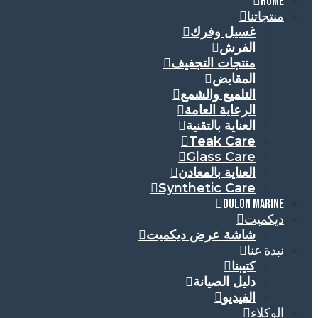
HOME
منتجاتنا
غسيل وفرك
الفرش
منتجات التجفيف
المقابض
التلميع والشمع
الرعاية العامة
العناية بالتقنية
Teak Care
Glass Care
العناية بالمعادن
Synthetic Care
DULON MARINE
ديكميت
شاشة عرض ديكميت
نبذة عنا
كتيبنا
دليل الصيانة
الفيديو
الوكلاء