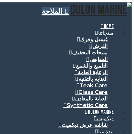
الملاحة
HOME
منتجاتنا
غسيل وفرك
الفرش
منتجات التجفيف
المقابض
التلميع والشمع
الرعاية العامة
العناية بالتقنية
Teak Care
Glass Care
العناية بالمعادن
Synthetic Care
DULON MARINE
ديكميت
شاشة عرض ديكميت
نبذة عنا