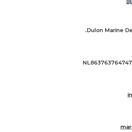
D
i
mar