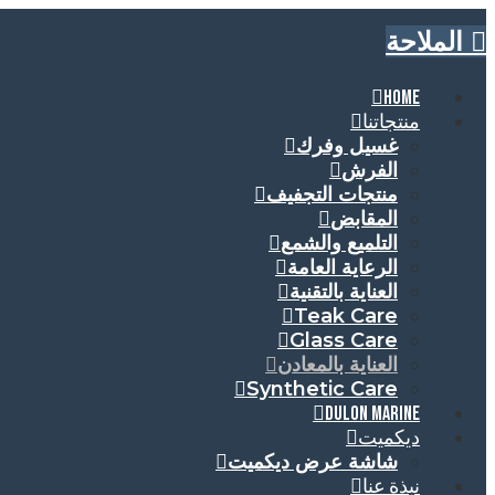
الملاحة
HOME
منتجاتنا
غسيل وفرك
الفرش
منتجات التجفيف
المقابض
التلميع والشمع
الرعاية العامة
العناية بالتقنية
Teak Care
Glass Care
العناية بالمعادن
Synthetic Care
DULON MARINE
ديكميت
شاشة عرض ديكميت
نبذة عنا