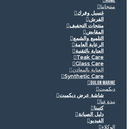
HOME
منتجاتنا
غسيل وفرك
الفرش
منتجات التجفيف
المقابض
التلميع والشمع
الرعاية العامة
العناية بالتقنية
Teak Care
Glass Care
العناية بالمعادن
Synthetic Care
DULON MARINE
ديكميت
شاشة عرض ديكميت
نبذة عنا
كتيبنا
دليل الصيانة
الفيديو
الوكلاء