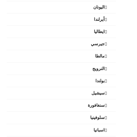
اليونان
أيرلندا
ايطاليا
جيرسي
مالطا
النرويج
بولندا
سيشيل
سنغافورة
سلوفينيا
اسبانيا