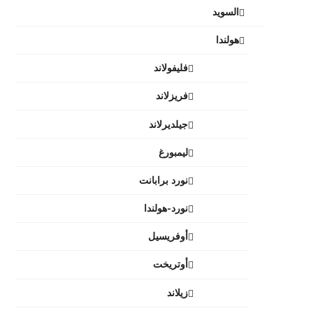
السويد
هولندا
فليفولاند
فريزلاند
جيلديرلاند
ليمبورغ
نورد برابانت
نورد-هولندا
أوفريسيل
أوتريخت
زيلاند