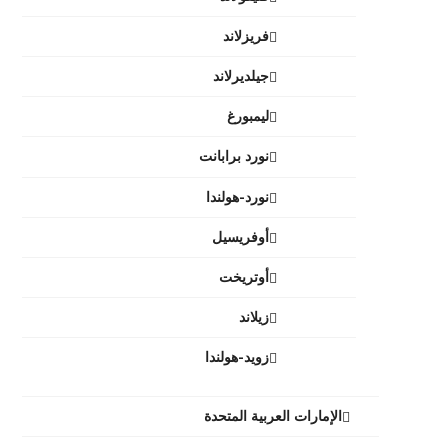
فريزلاند
جيلديرلاند
ليمبورغ
نورد برابانت
نورد-هولندا
أوفريسيل
أوتريخت
زيلاند
زويد-هولندا
الإمارات العربية المتحدة