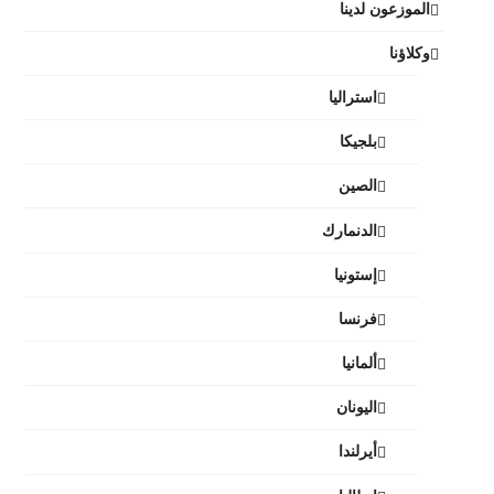
الموزعون لدينا
وكلاؤنا
استراليا
بلجيكا
الصين
الدنمارك
إستونيا
فرنسا
ألمانيا
اليونان
أيرلندا