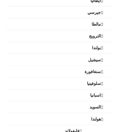
ايطاليا
جيرسي
مالطا
النرويج
بولندا
سيشيل
سنغافورة
سلوفينيا
اسبانيا
السويد
هولندا
فليفولاند