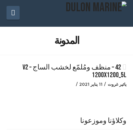
المل
المدونة
42 – منظف ومُلمّع لخشب الساج V2 –
1200X1200_5L
يائير غروت
11 يناير 2021
وكلاؤنا وموزعونا