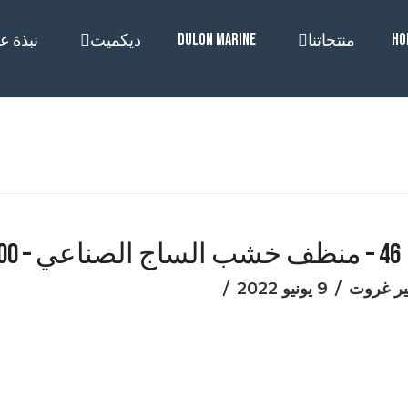
DULON MARINE
HO
منتجاتنا
ديكميت
نبذة عن
46 – منظف خشب الساج الصناعي – 1200×1200_25 لتر
ئير غروت
9 يونيو 2022