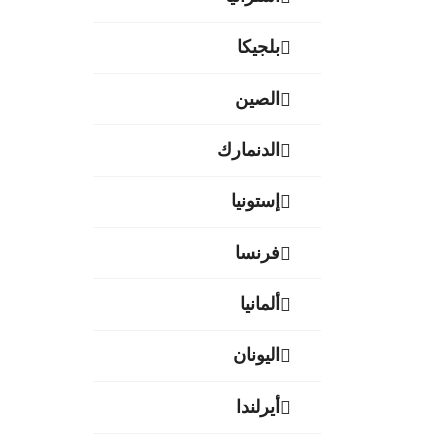
بلجيكا
الصين
الدنمارك
إستونيا
فرنسا
ألمانيا
اليونان
أيرلندا