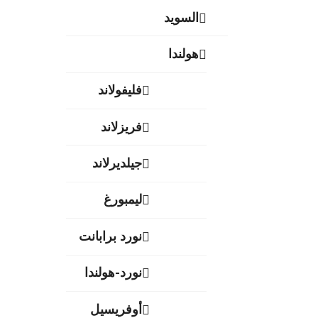
السويد
هولندا
فليفولاند
فريزلاند
جيلديرلاند
ليمبورغ
نورد برابانت
نورد-هولندا
أوفريسيل