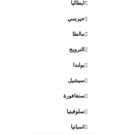
ايطاليا
جيرسي
مالطا
النرويج
بولندا
سيشيل
سنغافورة
سلوفينيا
اسبانيا