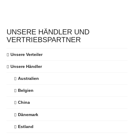
Dieses
Produkt
weist
mehrere
UNSERE HÄNDLER UND
Varianten
VERTRIEBSPARTNER
auf.
Die
Unsere Verteiler
Optionen
können
Unsere Händler
auf
Australien
der
Produktseite
Belgien
gewählt
werden
China
Dänemark
Estland