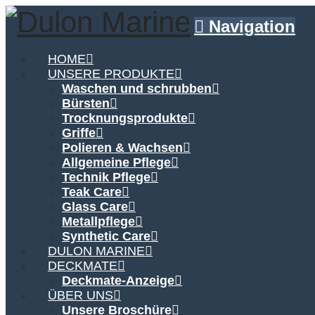
Navigation
HOME
UNSERE PRODUKTE
Waschen und schrubben
Bürsten
Trocknungsprodukte
Griffe
Polieren & Wachsen
Allgemeine Pflege
Technik Pflege
Teak Care
Glass Care
Metallpflege
Synthetic Care
DULON MARINE
DECKMATE
Deckmate-Anzeige
ÜBER UNS
Unsere Broschüre