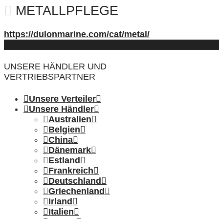
METALLPFLEGE
https://dulonmarine.com/cat/metal/
UNSERE HÄNDLER UND
VERTRIEBSPARTNER
Unsere Verteiler
Unsere Händler
Australien
Belgien
China
Dänemark
Estland
Frankreich
Deutschland
Griechenland
Irland
Italien