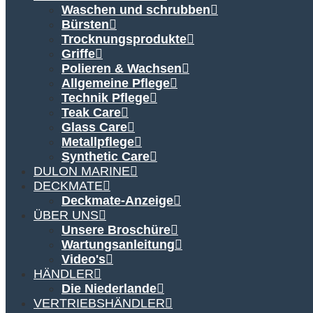
Waschen und schrubben
Bürsten
Trocknungsprodukte
Griffe
Polieren & Wachsen
Allgemeine Pflege
Technik Pflege
Teak Care
Glass Care
Metallpflege
Synthetic Care
DULON MARINE
DECKMATE
Deckmate-Anzeige
ÜBER UNS
Unsere Broschüre
Wartungsanleitung
Video's
HÄNDLER
Die Niederlande
VERTRIEBSHÄNDLER