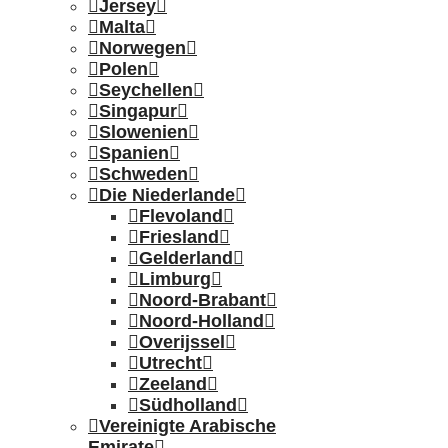
Jersey
Malta
Norwegen
Polen
Seychellen
Singapur
Slowenien
Spanien
Schweden
Die Niederlande
Flevoland
Friesland
Gelderland
Limburg
Noord-Brabant
Noord-Holland
Overijssel
Utrecht
Zeeland
Südholland
Vereinigte Arabische
Emirate