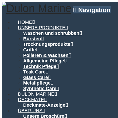
Navigation
HOME
UNSERE PRODUKTE
Waschen und schrubben
Bürsten
Trocknungsprodukte
Griffe
Polieren & Wachsen
Allgemeine Pflege
Technik Pflege
Teak Care
Glass Care
Metallpflege
Synthetic Care
DULON MARINE
DECKMATE
Deckmate-Anzeige
ÜBER UNS
Unsere Broschüre