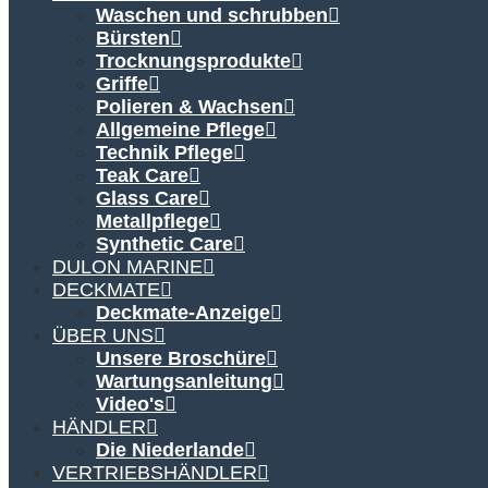
Waschen und schrubben
Bürsten
Trocknungsprodukte
Griffe
Polieren & Wachsen
Allgemeine Pflege
Technik Pflege
Teak Care
Glass Care
Metallpflege
Synthetic Care
DULON MARINE
DECKMATE
Deckmate-Anzeige
ÜBER UNS
Unsere Broschüre
Wartungsanleitung
Video's
HÄNDLER
Die Niederlande
VERTRIEBSHÄNDLER