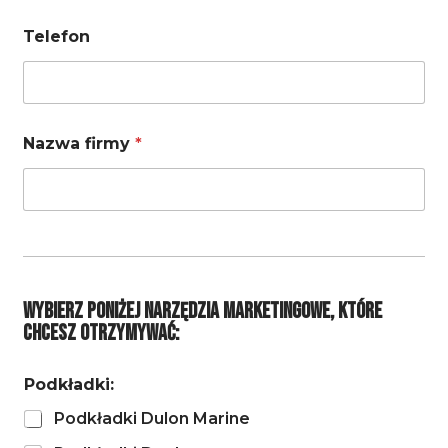
p
a
Telefon
n
y
S
o
c
Nazwa firmy
*
i
a
l
Wybierz poniżej narzędzia marketingowe, które
chcesz otrzymywać:
Podkładki:
Podkładki Dulon Marine