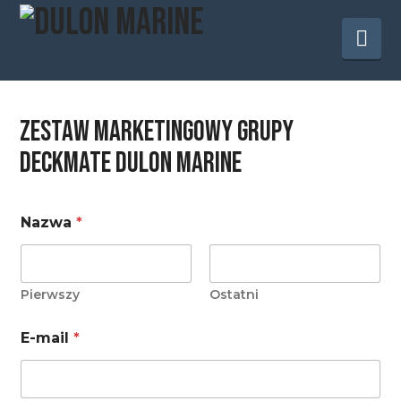
Na
ZESTAW MARKETINGOWY GRUPY
DECKMATE DULON MARINE
B
Nazwa
*
r
o
c
h
u
Pierwszy
Ostatni
r
e
E-mail
*
:
C
o
m