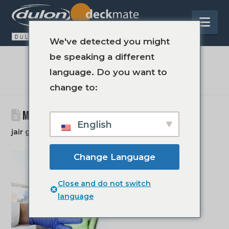
Na
We've detected you might
be speaking a different
BLOG
language. Do you want to
change to:
MOMENTSBYKELLYDULONMARINE.21
English
jair groot
15 marca 2016 r.
Change Language
Close and do not switch
language