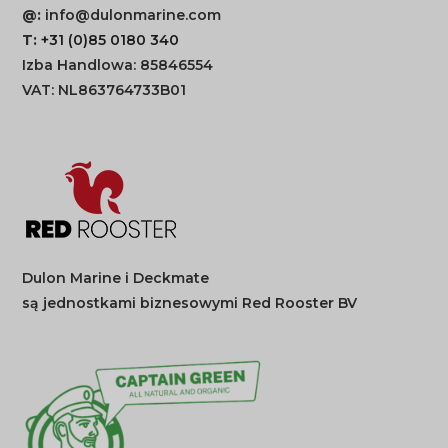
@:
info@dulonmarine.com
T:
+31 (0)85 0180 340
Izba Handlowa: 85846554
VAT: NL863764733B01
Dulon Marine i Deckmate
są jednostkami biznesowymi Red Rooster BV