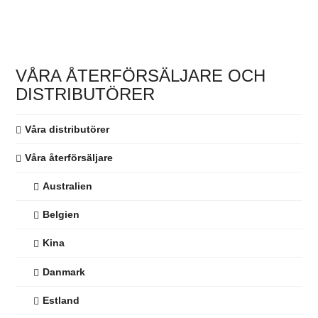
Den
här
produkten
har
VÅRA ÅTERFÖRSÄLJARE OCH
flera
DISTRIBUTÖRER
varianter.
De
Våra distributörer
olika
alternativen
Våra återförsäljare
kan
Australien
väljas
på
Belgien
produktsidan
Kina
Danmark
Estland