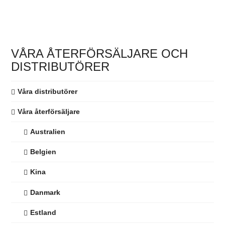
Den
här
produkten
har
VÅRA ÅTERFÖRSÄLJARE OCH
flera
DISTRIBUTÖRER
varianter.
De
Våra distributörer
olika
alternativen
Våra återförsäljare
kan
Australien
väljas
på
Belgien
produktsidan
Kina
Danmark
Estland