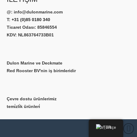
@:
info@dulonmarine.com
T:
+31 (0)85 0180 340
Ticaret Odası: 85846554
KDV: NL863764733B01
Dulon Marine ve Deckmate
Red Rooster BV'nin iş birimleridir
Çevre dostu ürünlerimiz
temi̇zli̇k ürünleri̇
Türkçe