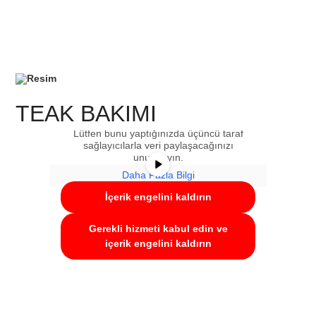
Şu anda bir yer tutucu içeriği
TEAK BAKIMI
görüntülüyorsunuz
YouTube
. Asıl içeriğe
erişmek için aşağıdaki düğmeyi tıklayın.
Lütfen bunu yaptığınızda üçüncü taraf
sağlayıcılarla veri paylaşacağınızı
unutmayın.
Daha Fazla Bilgi
İçerik engelini kaldırın
Gerekli hizmeti kabul edin ve
içerik engelini kaldırın