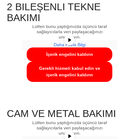
2 BILEŞENLI TEKNE
Şu anda bir yer tutucu içeriği
BAKIMI
görüntülüyorsunuz
YouTube
. Asıl içeriğe
erişmek için aşağıdaki düğmeyi tıklayın.
Lütfen bunu yaptığınızda üçüncü taraf
sağlayıcılarla veri paylaşacağınızı
unutmayın.
Daha Fazla Bilgi
İçerik engelini kaldırın
Gerekli hizmeti kabul edin ve
içerik engelini kaldırın
Şu anda bir yer tutucu içeriği
CAM VE METAL BAKIMI
görüntülüyorsunuz
YouTube
. Asıl içeriğe
erişmek için aşağıdaki düğmeyi tıklayın.
Lütfen bunu yaptığınızda üçüncü taraf
sağlayıcılarla veri paylaşacağınızı
unutmayın.