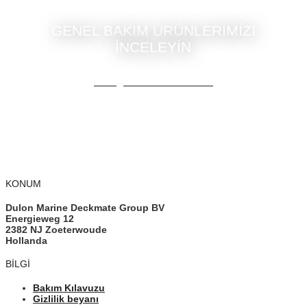
GENEL BAKIM ÜRÜNLERİMİZİ
İNCELEYİN
Tüm genel bakım ürünleri
KONUM
Dulon Marine Deckmate Group BV
Energieweg 12
2382 NJ Zoeterwoude
Hollanda
BILGI
Bakım Kılavuzu
Gizlilik beyanı