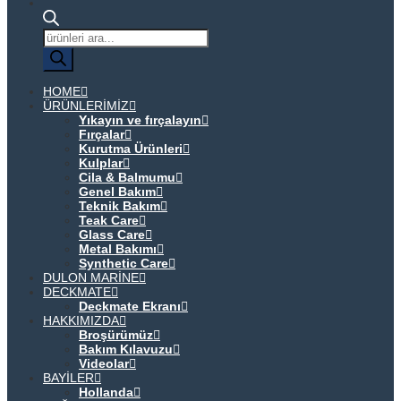
Ürün
arama
HOME
ÜRÜNLERIMIZ
Yıkayın ve fırçalayın
Fırçalar
Kurutma Ürünleri
Kulplar
Cila & Balmumu
Genel Bakım
Teknik Bakım
Teak Care
Glass Care
Metal Bakımı
Synthetic Care
DULON MARINE
DECKMATE
Deckmate Ekranı
HAKKIMIZDA
Broşürümüz
Bakım Kılavuzu
Videolar
BAYILER
Hollanda