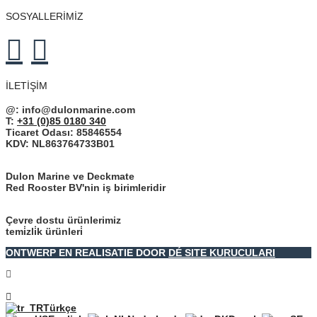
SOSYALLERİMİZ
İLETIŞIM
@:
info@dulonmarine.com
T:
+31 (0)85 0180 340
Ticaret Odası: 85846554
KDV: NL863764733B01
Dulon Marine ve Deckmate
Red Rooster BV'nin iş birimleridir
Çevre dostu ürünlerimiz
temi̇zli̇k ürünleri̇
ONTWERP EN REALISATIE DOOR
DÉ SITE KURUCULARI
Türkçe