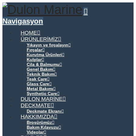
Navigasyon
HOME
ÜRÜNLERIMIZ
Yıkayın ve fırçalayın
Fırçalar
Kurutma Ürünleri
Kulplar
Cila & Balmumu
Genel Bakım
Teknik Bakım
Teak Care
Glass Care
Metal Bakımı
Synthetic Care
DULON MARINE
DECKMATE
Deckmate Ekranı
HAKKIMIZDA
Broşürümüz
Bakım Kılavuzu
Videolar