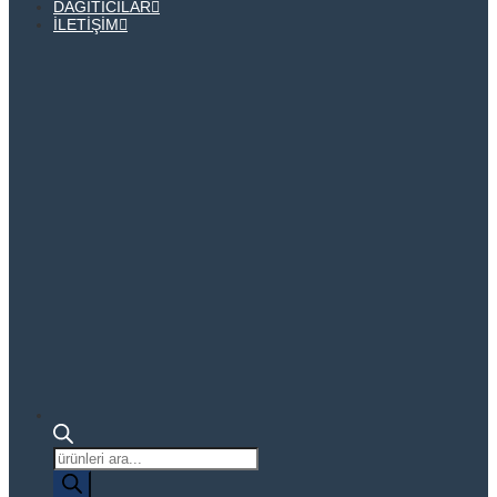
DAĞITICILAR
İLETIŞIM
Ürün
arama