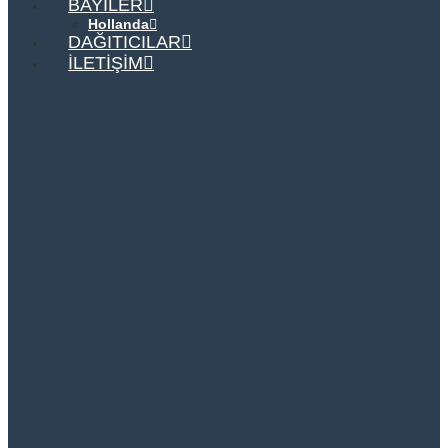
BAYILER
Hollanda
DAĞITICILAR
İLETIŞIM