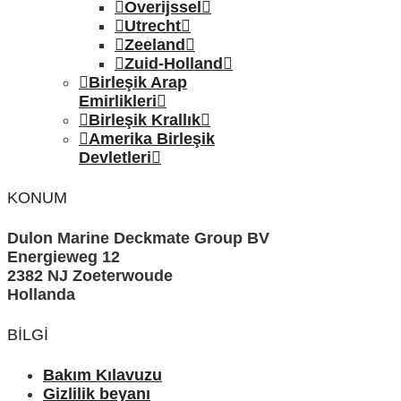
Overijssel
Utrecht
Zeeland
Zuid-Holland
Birleşik Arap
Emirlikleri
Birleşik Krallık
Amerika Birleşik
Devletleri
KONUM
Dulon Marine Deckmate Group BV
Energieweg 12
2382 NJ Zoeterwoude
Hollanda
BILGI
Bakım Kılavuzu
Gizlilik beyanı