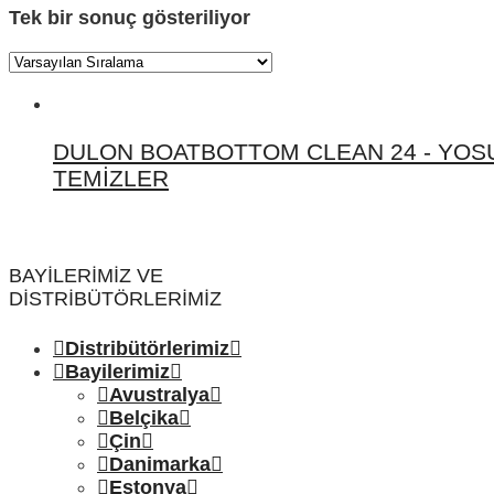
Tek bir sonuç gösteriliyor
DULON BOATBOTTOM CLEAN 24 - YOSU
TEMIZLER
Bu
ürünün
birden
BAYILERIMIZ VE
fazla
DISTRIBÜTÖRLERIMIZ
varyasyonu
var.
Distribütörlerimiz
Seçenekler
Bayilerimiz
ürün
Avustralya
sayfasından
Belçika
seçilebilir
Çin
Danimarka
Estonya