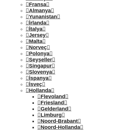
Fransa
Almanya
Yunanistan
İrlanda
İtalya
Jersey
Malta
Norveç
Polonya
Seyşeller
Singapur
Slovenya
İspanya
İsveç
Hollanda
Flevoland
Friesland
Gelderland
Limburg
Noord-Brabant
Noord-Hollanda