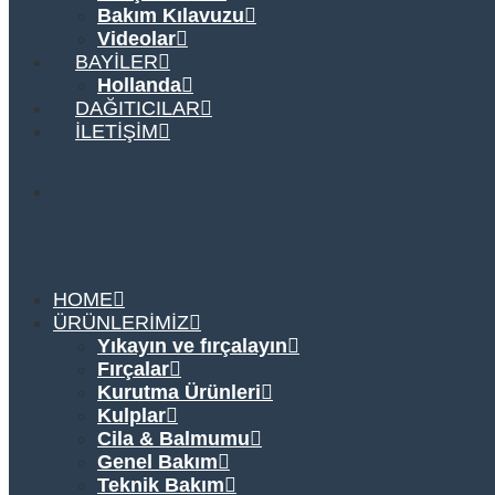
Bakım Kılavuzu
Videolar
BAYILER
Hollanda
DAĞITICILAR
İLETIŞIM
HOME
ÜRÜNLERIMIZ
Yıkayın ve fırçalayın
Fırçalar
Kurutma Ürünleri
Kulplar
Cila & Balmumu
Genel Bakım
Teknik Bakım