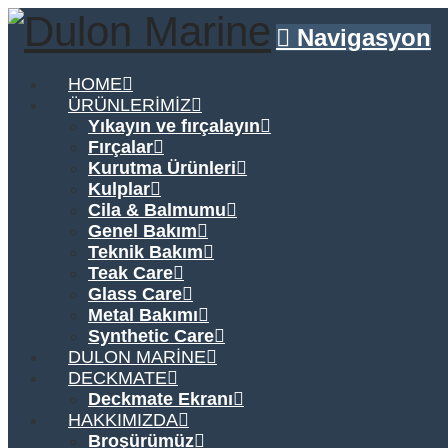
Navigasyon
HOME
ÜRÜNLERIMIZ
Yıkayın ve fırçalayın
Fırçalar
Kurutma Ürünleri
Kulplar
Cila & Balmumu
Genel Bakım
Teknik Bakım
Teak Care
Glass Care
Metal Bakımı
Synthetic Care
DULON MARINE
DECKMATE
Deckmate Ekranı
HAKKIMIZDA
Broşürümüz