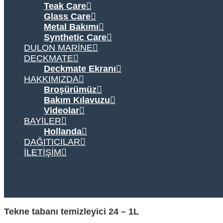
Teak Care
Glass Care
Metal Bakımı
Synthetic Care
DULON MARINE
DECKMATE
Deckmate Ekranı
HAKKIMIZDA
Broşürümüz
Bakım Kılavuzu
Videolar
BAYILER
Hollanda
DAĞITICILAR
İLETIŞIM
Tekne tabanı temizleyici 24 – 1L