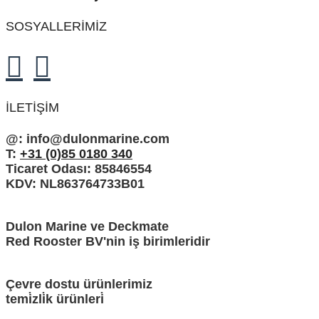
SOSYALLERİMİZ
İLETIŞIM
@:
info@dulonmarine.com
T:
+31 (0)85 0180 340
Ticaret Odası: 85846554
KDV: NL863764733B01
Dulon Marine ve Deckmate
Red Rooster BV'nin iş birimleridir
Çevre dostu ürünlerimiz
temi̇zli̇k ürünleri̇