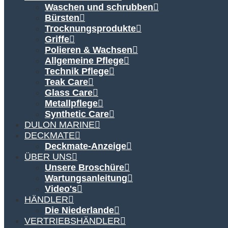
Waschen und schrubben
Bürsten
Trocknungsprodukte
Griffe
Polieren & Wachsen
Allgemeine Pflege
Technik Pflege
Teak Care
Glass Care
Metallpflege
Synthetic Care
DULON MARINE
DECKMATE
Deckmate-Anzeige
ÜBER UNS
Unsere Broschüre
Wartungsanleitung
Video's
HÄNDLER
Die Niederlande
VERTRIEBSHÄNDLER