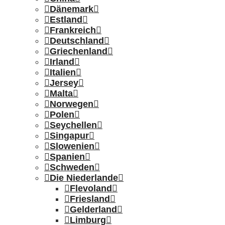
Dänemark
Estland
Frankreich
Deutschland
Griechenland
Irland
Italien
Jersey
Malta
Norwegen
Polen
Seychellen
Singapur
Slowenien
Spanien
Schweden
Die Niederlande
Flevoland
Friesland
Gelderland
Limburg