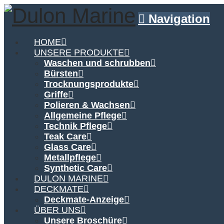
Navigation
HOME
UNSERE PRODUKTE
Waschen und schrubben
Bürsten
Trocknungsprodukte
Griffe
Polieren & Wachsen
Allgemeine Pflege
Technik Pflege
Teak Care
Glass Care
Metallpflege
Synthetic Care
DULON MARINE
DECKMATE
Deckmate-Anzeige
ÜBER UNS
Unsere Broschüre