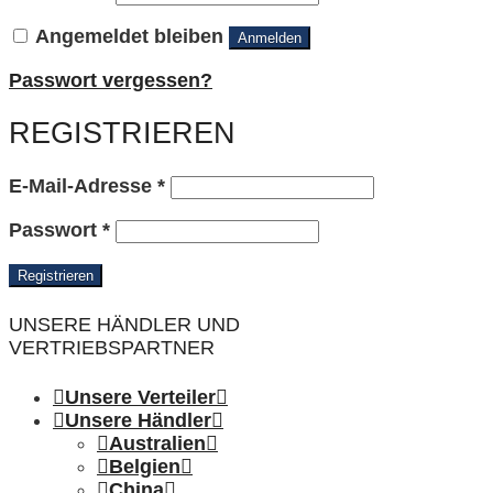
Angemeldet bleiben
Anmelden
Passwort vergessen?
REGISTRIEREN
Erforderlich
E-Mail-Adresse
*
Erforderlich
Passwort
*
Registrieren
UNSERE HÄNDLER UND
VERTRIEBSPARTNER
Unsere Verteiler
Unsere Händler
Australien
Belgien
China