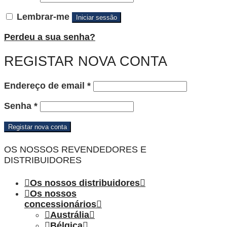
Lembrar-me
Iniciar sessão
Perdeu a sua senha?
REGISTAR NOVA CONTA
Obrigatório
Endereço de email
*
Obrigatório
Senha
*
Registar nova conta
OS NOSSOS REVENDEDORES E
DISTRIBUIDORES
Os nossos distribuidores
Os nossos
concessionários
Austrália
Bélgica