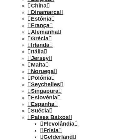
China
Dinamarca
Estónia
França
Alemanha
Grécia
Irlanda
Itália
Jersey
Malta
Noruega
Polónia
Seychelles
Singapura
Eslovénia
Espanha
Suécia
Países Baixos
Flevolândia
Frísia
Gelderland