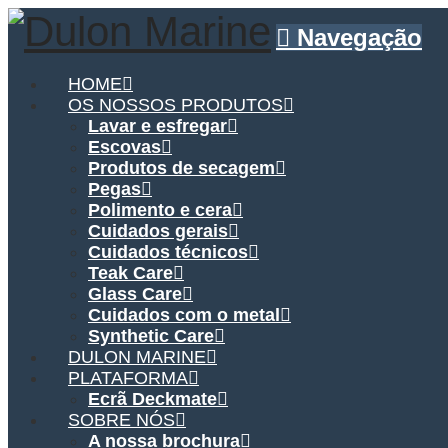
Navegação
HOME
OS NOSSOS PRODUTOS
Lavar e esfregar
Escovas
Produtos de secagem
Pegas
Polimento e cera
Cuidados gerais
Cuidados técnicos
Teak Care
Glass Care
Cuidados com o metal
Synthetic Care
DULON MARINE
PLATAFORMA
Ecrã Deckmate
SOBRE NÓS
A nossa brochura