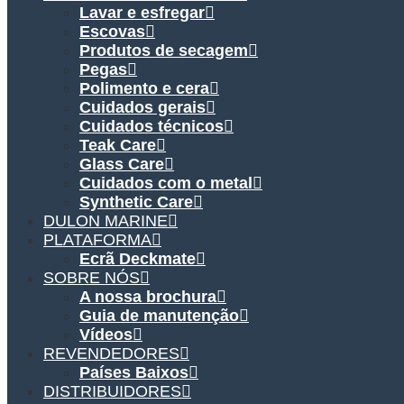
Lavar e esfregar
Escovas
Produtos de secagem
Pegas
Polimento e cera
Cuidados gerais
Cuidados técnicos
Teak Care
Glass Care
Cuidados com o metal
Synthetic Care
DULON MARINE
PLATAFORMA
Ecrã Deckmate
SOBRE NÓS
A nossa brochura
Guia de manutenção
Vídeos
REVENDEDORES
Países Baixos
DISTRIBUIDORES