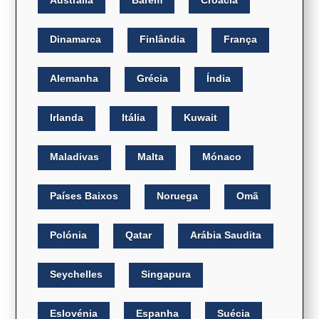
Austrália
Barém
Croácia
Dinamarca
Finlândia
França
Alemanha
Grécia
Índia
Irlanda
Itália
Kuwait
Maladivas
Malta
Mónaco
Países Baixos
Noruega
Omã
Polónia
Qatar
Arábia Saudita
Seychelles
Singapura
Eslovénia
Espanha
Suécia