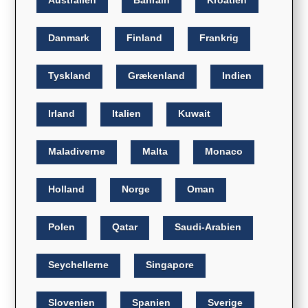
Australien
Bahrain
Kroatien
Danmark
Finland
Frankrig
Tyskland
Grækenland
Indien
Irland
Italien
Kuwait
Maladiverne
Malta
Monaco
Holland
Norge
Oman
Polen
Qatar
Saudi-Arabien
Seychellerne
Singapore
Slovenien
Spanien
Sverige