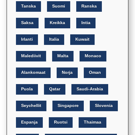
Tanska
Suomi
Ranska
Saksa
Kreikka
Intia
Irlanti
Italia
Kuwait
Malediivit
Malta
Monaco
Alankomaat
Norja
Oman
Puola
Qatar
Saudi-Arabia
Seychellit
Singapore
Slovenia
Espanja
Ruotsi
Thaimaa