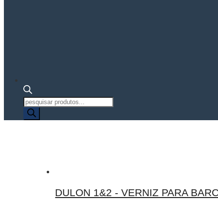
Pesquisa
de
produtos
DULON 1&2 - VERNIZ PARA BA
Este