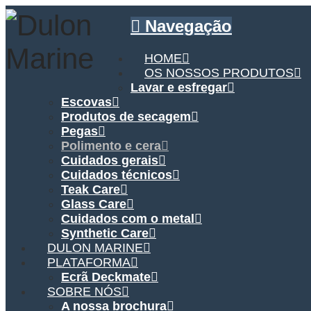
Navegação
HOME
OS NOSSOS PRODUTOS
Lavar e esfregar
Escovas
Produtos de secagem
Pegas
Polimento e cera
Cuidados gerais
Cuidados técnicos
Teak Care
Glass Care
Cuidados com o metal
Synthetic Care
DULON MARINE
PLATAFORMA
Ecrã Deckmate
SOBRE NÓS
A nossa brochura