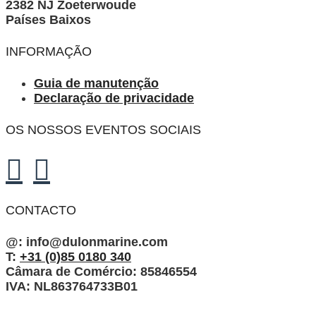
2382 NJ Zoeterwoude
do
podem
Países Baixos
produto
ser
seleccionadas
INFORMAÇÃO
na
página
Guia de manutenção
do
Declaração de privacidade
produto
OS NOSSOS EVENTOS SOCIAIS
CONTACTO
@:
info@dulonmarine.com
T:
+31 (0)85 0180 340
Câmara de Comércio: 85846554
IVA: NL863764733B01