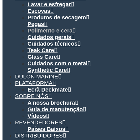
Lavar e esfregar
Escovas
Produtos de secagem
Pegas
Polimento e cera
Cuidados gerais
Cuidados técnicos
Teak Care
Glass Care
Cuidados com o metal
Synthetic Care
DULON MARINE
PLATAFORMA
Ecrã Deckmate
SOBRE NÓS
A nossa brochura
Guia de manutenção
Vídeos
REVENDEDORES
Países Baixos
DISTRIBUIDORES