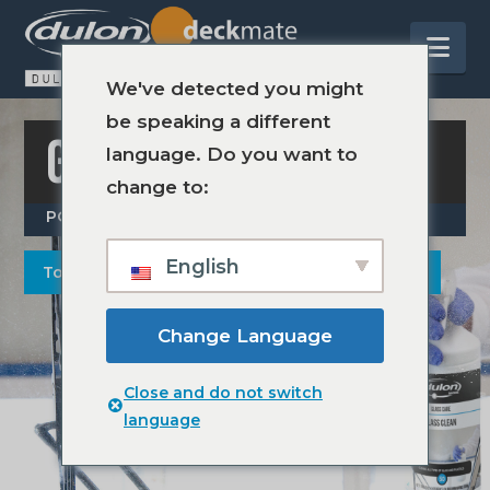
Na
We've detected you might
be speaking a different
GLASS CARE
language. Do you want to
change to:
POR DULON MARINE
English
Todos los productos para el cuidado del vidrio
Change Language
Close and do not switch
language