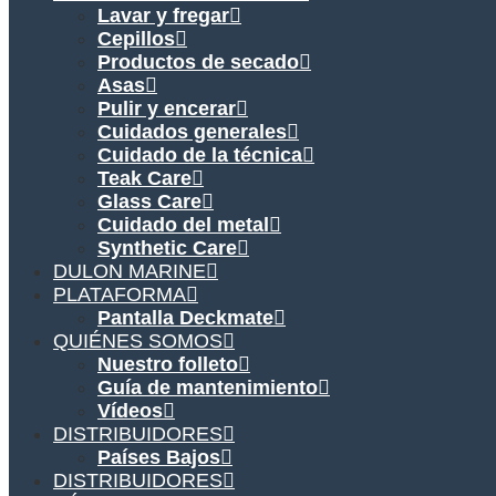
Lavar y fregar
Cepillos
Productos de secado
Asas
Pulir y encerar
Cuidados generales
Cuidado de la técnica
Teak Care
Glass Care
Cuidado del metal
Synthetic Care
DULON MARINE
PLATAFORMA
Pantalla Deckmate
QUIÉNES SOMOS
Nuestro folleto
Guía de mantenimiento
Vídeos
DISTRIBUIDORES
Países Bajos
DISTRIBUIDORES