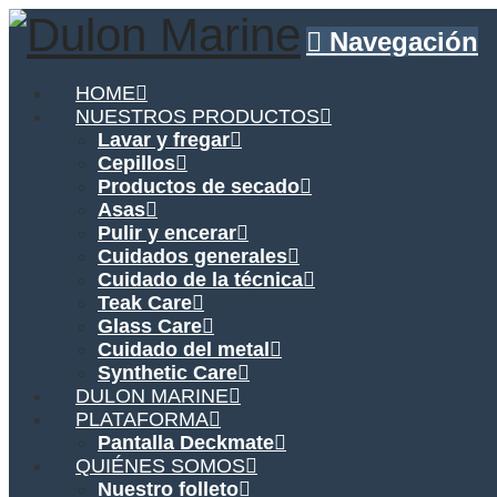
Navegación
HOME
NUESTROS PRODUCTOS
Lavar y fregar
Cepillos
Productos de secado
Asas
Pulir y encerar
Cuidados generales
Cuidado de la técnica
Teak Care
Glass Care
Cuidado del metal
Synthetic Care
DULON MARINE
PLATAFORMA
Pantalla Deckmate
QUIÉNES SOMOS
Nuestro folleto