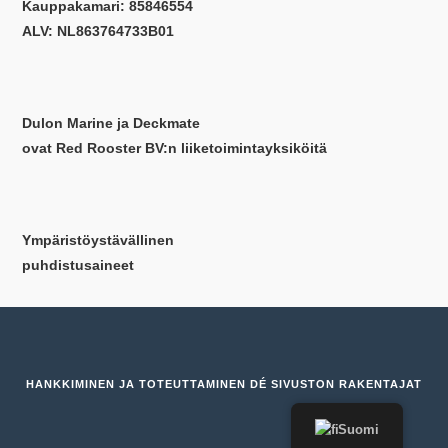
Kauppakamari: 85846554
ALV: NL863764733B01
Dulon Marine ja Deckmate
ovat Red Rooster BV:n liiketoimintayksiköitä
Ympäristöystävällinen
puhdistusaineet
HANKKIMINEN JA TOTEUTTAMINEN
DÉ SIVUSTON RAKENTAJAT
Suomi