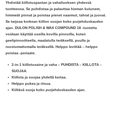
Yhdistää kiillotuspastan ja vahaliuoksen yhdessä
tuotteessa. Se puhdistaa ja palauttaa hieman kuluneet,
himmeät pinnat ja poistaa pienet naarmut, tahrat ja juovat.
Se tarjoaa korkean kiillon suojan koko purjehduskauden
ajan. DULON POLISH & WAX COMPOUND 18 -tuotetta
voidaan käyttää useilla kovilla pinnoilla, kuten
geelipinnoitteella, maalatulla teräksellä, puulla ja
ruostumattomalla teräksellä. Helppo levittää – helppo
poistaa -periaate.
2-in-1 kiillotusaine ja vaha – PUHDISTA – KIILLOTA –
SUOJAA.
Kiillota ja suojaa yhdellä kertaa.
Helppo pukea ja riisua.
Kiiltävä suoja koko purjehduskauden ajan.