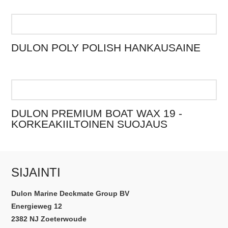
tuotteesta
on
useita
DULON POLY POLISH HANKAUSAINE
muunnelmia.
Vaihtoehdot
Tästä
voidaan
tuotteesta
valita
on
tuotesivulla
useita
DULON PREMIUM BOAT WAX 19 -
muunnelmia.
KORKEAKIILTOINEN SUOJAUS
Vaihtoehdot
voidaan
Tästä
valita
tuotteesta
tuotesivulla
on
SIJAINTI
useita
muunnelmia.
Dulon Marine Deckmate Group BV
Vaihtoehdot
Energieweg 12
voidaan
2382 NJ Zoeterwoude