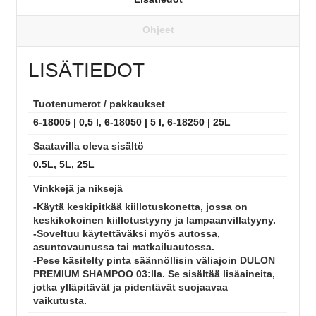
Ohjeet
LISÄTIEDOT
Tuotenumerot / pakkaukset
6-18005 | 0,5 l
,
6-18050 | 5 l
,
6-18250 | 25L
Saatavilla oleva sisältö
0.5L
,
5L
,
25L
Vinkkejä ja niksejä
-Käytä keskipitkää kiillotuskonetta, jossa on
keskikokoinen kiillotustyyny ja lampaanvillatyyny.
-Soveltuu käytettäväksi myös autossa,
asuntovaunussa tai matkailuautossa.
-Pese käsitelty pinta säännöllisin väliajoin DULON
PREMIUM SHAMPOO 03:lla. Se sisältää lisäaineita,
jotka ylläpitävät ja pidentävät suojaavaa
vaikutusta.