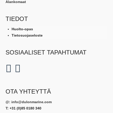
valita
Alankomaat
tuotesivulla
TIEDOT
Huolto-opas
Tietosuojaseloste
SOSIAALISET TAPAHTUMAT
OTA YHTEYTTÄ
@:
info@dulonmarine.com
T:
+31 (0)85 0180 340