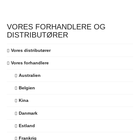
produkt
har
flere
VORES FORHANDLERE OG
varianter.
DISTRIBUTØRER
Valgmulighederne
kan
Vores distributører
vælges
på
Vores forhandlere
produktsiden
Australien
Belgien
Kina
Danmark
Estland
Frankrig