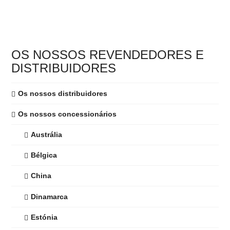
Este
produto
tem
várias
OS NOSSOS REVENDEDORES E
variantes.
DISTRIBUIDORES
As
opções
Os nossos distribuidores
podem
ser
Os nossos concessionários
seleccionadas
Austrália
na
página
Bélgica
do
produto
China
Dinamarca
Estónia