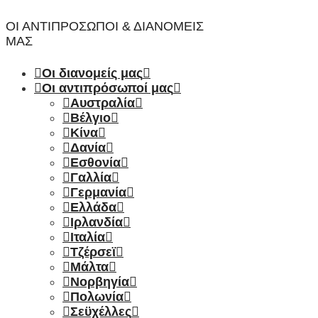
ΟΙ ΑΝΤΙΠΡΌΣΩΠΟΙ & ΔΙΑΝΟΜΕΊΣ
ΜΑΣ
Οι διανομείς μας
Οι αντιπρόσωποί μας
Αυστραλία
Βέλγιο
Κίνα
Δανία
Εσθονία
Γαλλία
Γερμανία
Ελλάδα
Ιρλανδία
Ιταλία
Τζέρσεϊ
Μάλτα
Νορβηγία
Πολωνία
Σεϋχέλλες