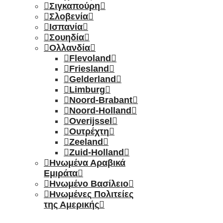
Σιγκαπούρη
Σλοβενία
Ισπανία
Σουηδία
Ολλανδία
Flevoland
Friesland
Gelderland
Limburg
Noord-Brabant
Noord-Holland
Overijssel
Ουτρέχτη
Zeeland
Zuid-Holland
Ηνωμένα Αραβικά
Εμιράτα
Ηνωμένο Βασίλειο
Ηνωμένες Πολιτείες
της Αμερικής