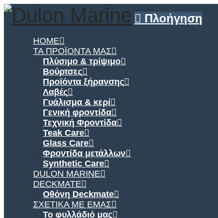
Πλοήγηση
HOME
ΤΑ ΠΡΟΪΌΝΤΑ ΜΑΣ
Πλύσιμο & τρίψιμο
Βούρτσες
Προϊόντα ξήρανσης
Λαβές
Γυάλισμα & κερί
Γενική φροντίδα
Τεχνική Φροντίδα
Teak Care
Glass Care
Φροντίδα μετάλλων
Synthetic Care
DULON MARINE
DECKMATE
Οθόνη Deckmate
ΣΧΕΤΙΚΆ ΜΕ ΕΜΆΣ
Το φυλλάδιό μας