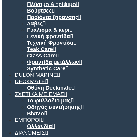
Πλύσιμο & τρίψιμο
Βούρτσες
Προϊόντα ξήρανσης
Λαβές
Γυάλισμα & κερί
Γενική φροντίδα
Τεχνική Φροντίδα
Teak Care
Glass Care
Φροντίδα μετάλλων
Synthetic Care
DULON MARINE
DECKMATE
Οθόνη Deckmate
ΣΧΕΤΙΚΆ ΜΕ ΕΜΆΣ
Το φυλλάδιό μας
Οδηγός συντήρησης
Βίντεο
ΈΜΠΟΡΟΙ
Ολλανδία
ΔΙΑΝΟΜΕΊΣ