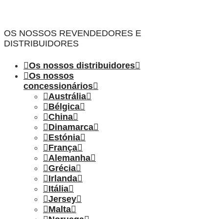
OS NOSSOS REVENDEDORES E
DISTRIBUIDORES
Os nossos distribuidores
Os nossos
concessionários
Austrália
Bélgica
China
Dinamarca
Estónia
França
Alemanha
Grécia
Irlanda
Itália
Jersey
Malta