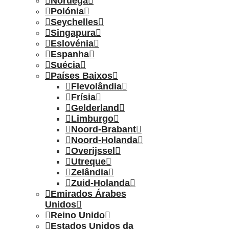
Noruega
Polónia
Seychelles
Singapura
Eslovénia
Espanha
Suécia
Países Baixos
Flevolândia
Frísia
Gelderland
Limburgo
Noord-Brabant
Noord-Holanda
Overijssel
Utreque
Zelândia
Zuid-Holanda
Emirados Árabes
Unidos
Reino Unido
Estados Unidos da