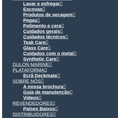
Lavar e esfregar
Escovas
Produtos de secagem
Pegas
Polimento e cera
Cuidados gerais
Cuidados técnicos
Teak Care
Glass Care
Cuidados com o metal
Synthetic Care
DULON MARINE
PLATAFORMA
Ecrã Deckmate
SOBRE NÓS
A nossa brochura
Guia de manutenção
Vídeos
REVENDEDORES
Países Baixos
DISTRIBUIDORES