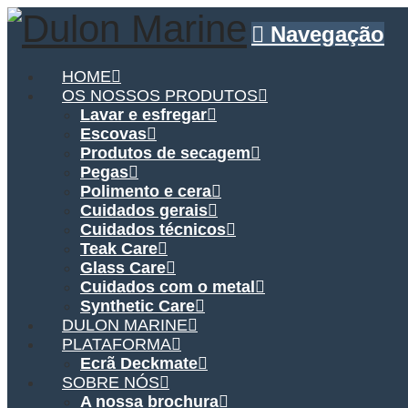
Navegação
HOME
OS NOSSOS PRODUTOS
Lavar e esfregar
Escovas
Produtos de secagem
Pegas
Polimento e cera
Cuidados gerais
Cuidados técnicos
Teak Care
Glass Care
Cuidados com o metal
Synthetic Care
DULON MARINE
PLATAFORMA
Ecrã Deckmate
SOBRE NÓS
A nossa brochura