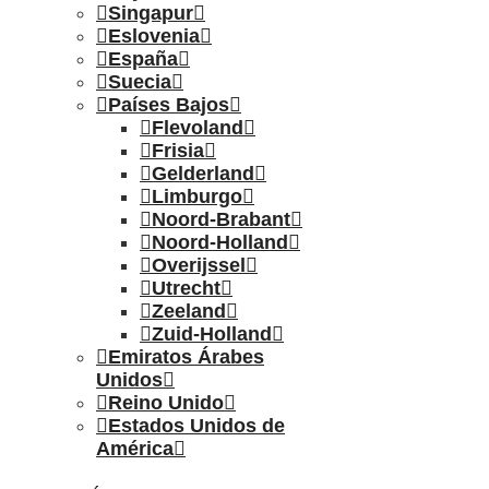
Singapur
Eslovenia
España
Suecia
Países Bajos
Flevoland
Frisia
Gelderland
Limburgo
Noord-Brabant
Noord-Holland
Overijssel
Utrecht
Zeeland
Zuid-Holland
Emiratos Árabes
Unidos
Reino Unido
Estados Unidos de
América