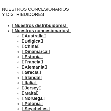
NUESTROS CONCESIONARIOS
Y DISTRIBUIDORES
Nuestros distribuidores
Nuestros concesionarios
Australia
Bélgica
China
Dinamarca
Estonia
Francia
Alemania
Grecia
Irlanda
Italia
Jersey
Malta
Noruega
Polonia
Seychelles