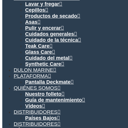
Lavar y fregar
Cepillos
Productos de secado
Asas
Pulir y encerar
Cuidados generales
Cuidado de la técnica
Teak Care
Glass Care
Cuidado del metal
Synthetic Care
DULON MARINE
PLATAFORMA
Pantalla Deckmate
QUIÉNES SOMOS
Nuestro folleto
Guía de mantenimiento
Vídeos
DISTRIBUIDORES
Países Bajos
DISTRIBUIDORES