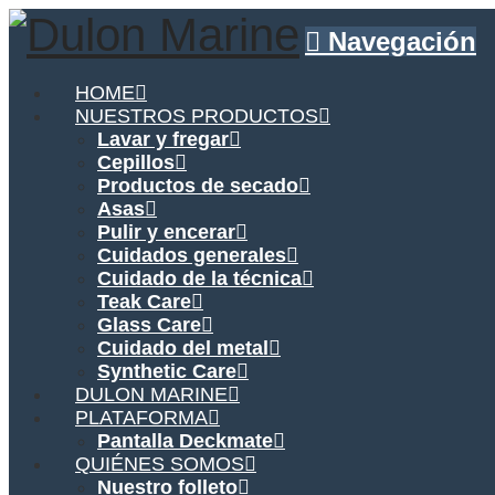
Navegación
HOME
NUESTROS PRODUCTOS
Lavar y fregar
Cepillos
Productos de secado
Asas
Pulir y encerar
Cuidados generales
Cuidado de la técnica
Teak Care
Glass Care
Cuidado del metal
Synthetic Care
DULON MARINE
PLATAFORMA
Pantalla Deckmate
QUIÉNES SOMOS
Nuestro folleto