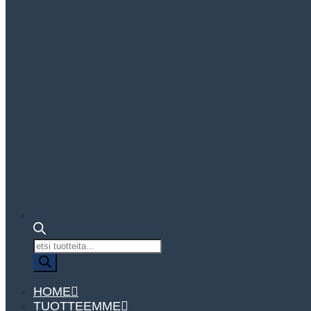
Tuotteiden
haku
HOME
TUOTTEEMME