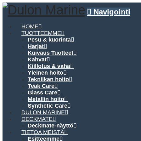
Navigointi
HOME
TUOTTEEMME
Pesu & kuorinta
Harjat
Kuivaus Tuotteet
Kahvat
Kiillotus & vaha
Yleinen hoito
Tekniikan hoito
Teak Care
Glass Care
Metallin hoito
Synthetic Care
DULON MARINE
DECKMATE
Deckmate-näyttö
TIETOA MEISTÄ
Esitteemme