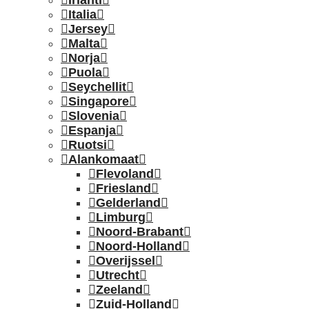
Irlanti
Italia
Jersey
Malta
Norja
Puola
Seychellit
Singapore
Slovenia
Espanja
Ruotsi
Alankomaat
Flevoland
Friesland
Gelderland
Limburg
Noord-Brabant
Noord-Holland
Overijssel
Utrecht
Zeeland
Zuid-Holland