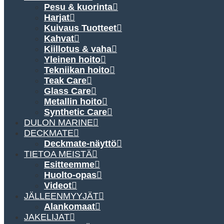
Pesu & kuorinta
Harjat
Kuivaus Tuotteet
Kahvat
Kiillotus & vaha
Yleinen hoito
Tekniikan hoito
Teak Care
Glass Care
Metallin hoito
Synthetic Care
DULON MARINE
DECKMATE
Deckmate-näyttö
TIETOA MEISTÄ
Esitteemme
Huolto-opas
Videot
JÄLLEENMYYJÄT
Alankomaat
JAKELIJAT