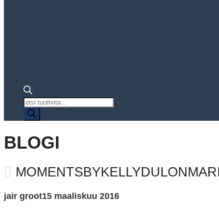
Tuotteiden
haku
BLOGI
MOMENTSBYKELLYDULONMARI
jair groot
15 maaliskuu 2016