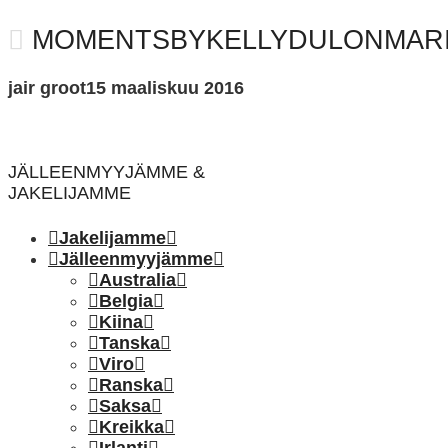
MOMENTSBYKELLYDULONMARI
jair groot
15 maaliskuu 2016
JÄLLEENMYYJÄMME &
JAKELIJAMME
Jakelijamme
Jälleenmyyjämme
Australia
Belgia
Kiina
Tanska
Viro
Ranska
Saksa
Kreikka