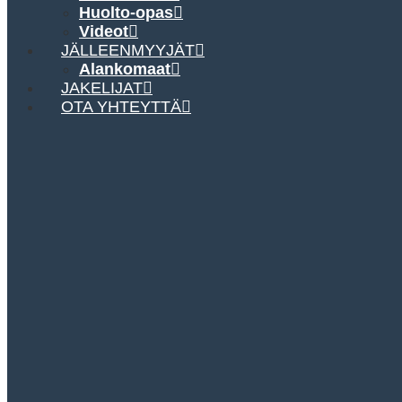
Huolto-opas
Videot
JÄLLEENMYYJÄT
Alankomaat
JAKELIJAT
OTA YHTEYTTÄ