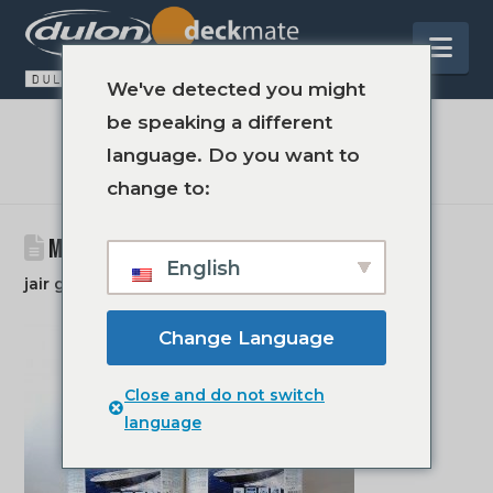
Na
We've detected you might
be speaking a different
LE BLOG
language. Do you want to
change to:
MOMENTSBYKELLYDULONMARINE.6
English
jair groot
15 mars 2016
Change Language
Close and do not switch
language