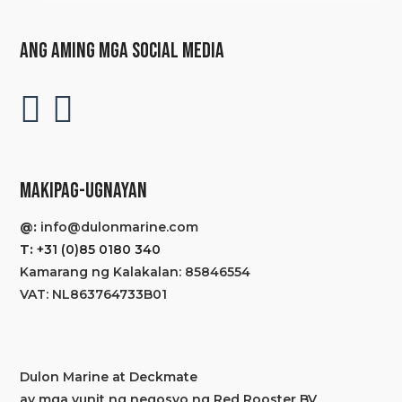
ANG AMING MGA SOCIAL MEDIA
MAKIPAG-UGNAYAN
@:
info@dulonmarine.com
T:
+31 (0)85 0180 340
Kamarang ng Kalakalan: 85846554
VAT: NL863764733B01
Dulon Marine at Deckmate
ay mga yunit ng negosyo ng Red Rooster BV