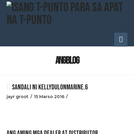
Pa
na
ANG BLOG
SANDALI NI KELLYDULONMARINE.6
jayr groot
15 Marso 2016
ANG AMING MGA DEALER AT DISTRIBUTOR