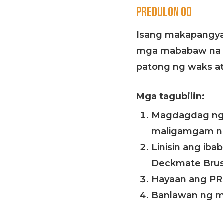
PREDULON 00
Isang makapangyar
mga mababaw na k
patong ng waks at 
Mga tagubilin:
Magdagdag ng 
maligamgam na
Linisin ang ib
Deckmate Brus
Hayaan ang P
Banlawan ng ma