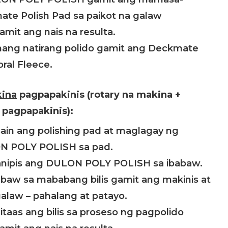
e Polish Pad sa paikot na galaw
it ang nais na resulta.
mang natirang polido gamit ang Deckmate
oral Fleece.
ina
pagpapakinis (rotary na makina +
 pagpapakinis):
in ang polishing pad at maglagay ng
N POLY POLISH sa pad.
anipis ang DULON POLY POLISH sa ibabaw.
babaw sa mababang bilis gamit ang makinis at
alaw – pahalang at patayo.
taas ang bilis sa proseso ng pagpolido