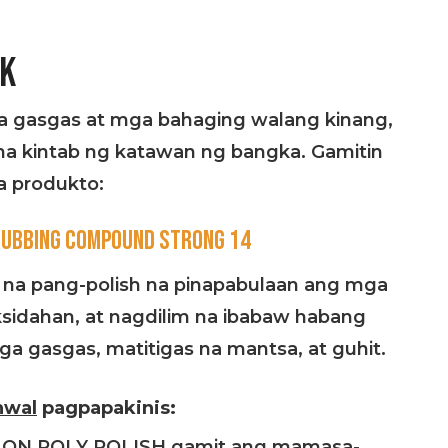
IK
t na gasgas at mga bahaging walang kinang,
 na kintab ng katawan ng bangka. Gamitin
 produkto:
RUBBING COMPOUND STRONG 14
 na pang-polish na pinapabulaan ang mga
ksidahan, at nagdilim na ibabaw habang
a gasgas, matitigas na mantsa, at guhit.
wal
pagpapakinis:
LON POLY POLISH gamit ang mamasa-