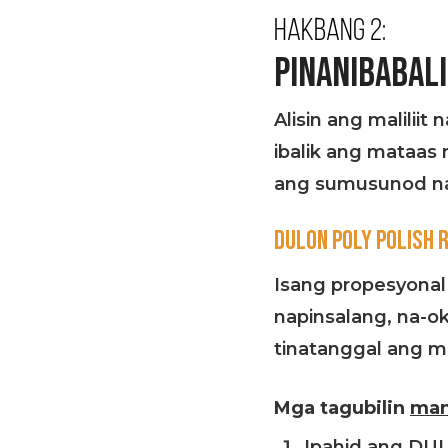
Hakbang 2:
PINANIBABAL
Alisin ang malilii
ibalik ang mataas
ang sumusunod na
DULON POLY POLISH 
Isang propesyonal
napinsalang, na-o
tinatanggal ang mg
Mga tagubilin
man
Ipahid ang DU