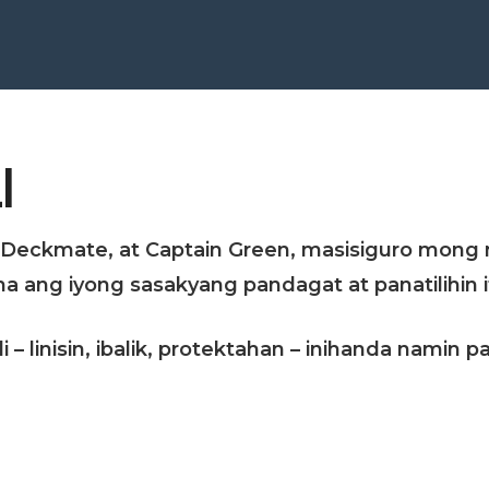
o
I
 Deckmate, at Captain Green, masisiguro mon
ang iyong sasakyang pandagat at panatilihin 
i – linisin, ibalik, protektahan – inihanda nami