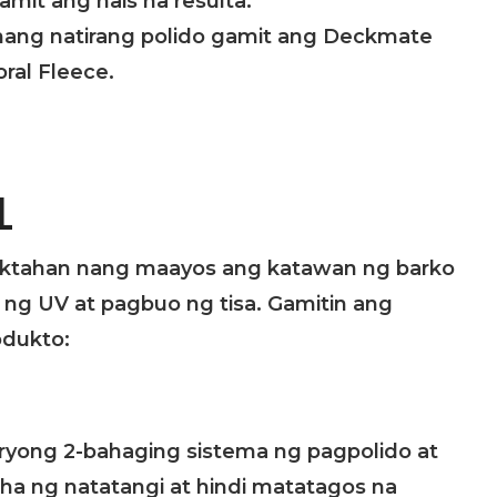
it ang nais na resulta.
mang natirang polido gamit ang Deckmate
oral Fleece.
L
ktahan nang maayos ang katawan ng barko
 ng UV at pagbuo ng tisa. Gamitin ang
dukto:
ryong 2-bahaging sistema ng pagpolido at
kha ng natatangi at hindi matatagos na