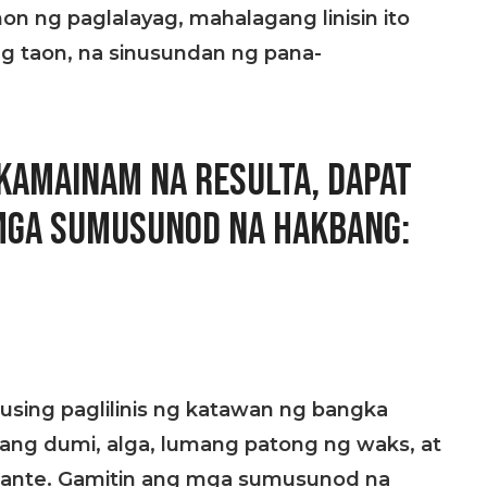
 ng paglalayag, mahalagang linisin ito
ng taon, na sinusundan ng pana-
AKAMAINAM NA RESULTA, DAPAT
MGA SUMUSUNOD NA HAKBANG:
sing paglilinis ng katawan ng bangka
ng dumi, alga, lumang patong ng waks, at
nante. Gamitin ang mga sumusunod na