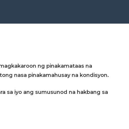
g magkakaroon ng pinakamataas na
itong nasa pinakamahusay na kondisyon.
n para sa iyo ang sumusunod na hakbang sa