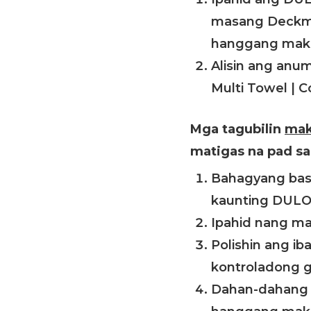
masang Deckmat
hanggang makam
Alisin ang anu
Multi Towel | C
Mga tagubilin
mak
matigas na pad sa
Bahagyang basa
kaunting DULO
Ipahid nang m
Polishin ang i
kontroladong g
Dahan-dahang i