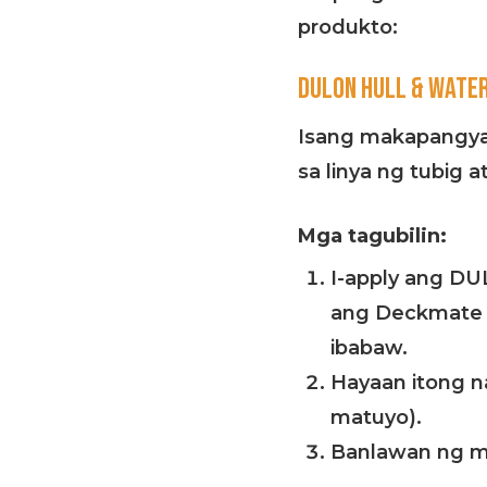
produkto:
DULON HULL & WATER
Isang makapangyari
sa linya ng tubig at
Mga tagubilin:
I-apply ang D
ang Deckmate Br
ibabaw.
Hayaan itong n
matuyo).
Banlawan ng ma