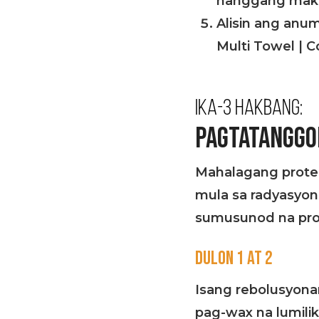
hanggang makam
Alisin ang anu
Multi Towel | C
IKA-3 HAKBANG:
PAGTATANGGO
Mahalagang prote
mula sa radyasyon
sumusunod na pro
DULON 1 AT 2
Isang rebolusyona
pag-wax na lumili