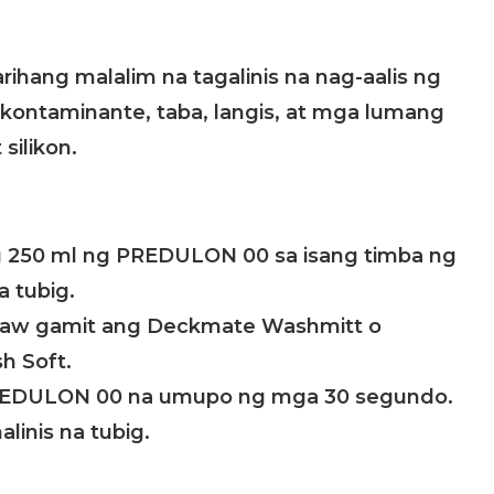
ihang malalim na tagalinis na nag-aalis ng
ontaminante, taba, langis, at mga lumang
silikon.
250 ml ng PREDULON 00 sa isang timba ng
 tubig.
abaw gamit ang Deckmate Washmitt o
h Soft.
REDULON 00 na umupo ng mga 30 segundo.
linis na tubig.