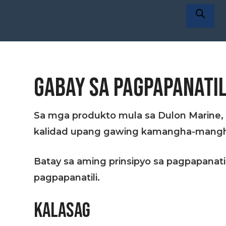
ng
mga
produkt
GABAY SA PAGPAPANATIL
Sa mga produkto mula sa Dulon Marine,
kalidad upang gawing kamangha-mangha 
Batay sa aming prinsipyo sa pagpapanatil
pagpapanatili.
KALASAG