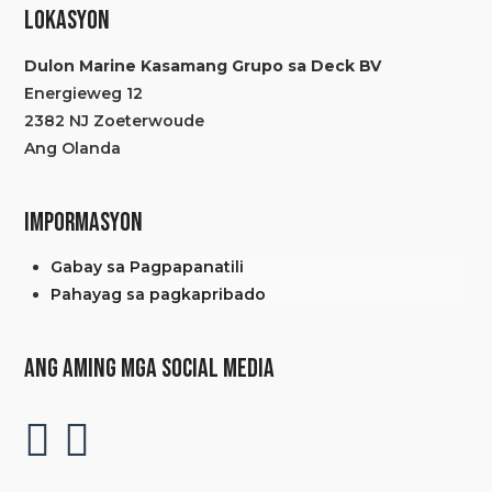
LOKASYON
ay
may
Dulon Marine Kasamang Grupo sa Deck BV
maraming
Energieweg 12
baryante.
2382 NJ Zoeterwoude
Maaaring
Ang Olanda
piliin
ang
mga
IMPORMASYON
pagpipilian
Gabay sa Pagpapanatili
sa
Pahayag sa pagkapribado
pahina
ng
produkto.
ANG AMING MGA SOCIAL MEDIA