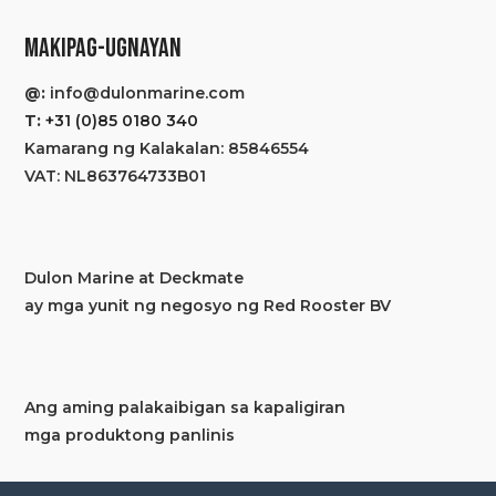
MAKIPAG-UGNAYAN
@:
info@dulonmarine.com
T:
+31 (0)85 0180 340
Kamarang ng Kalakalan: 85846554
VAT: NL863764733B01
Dulon Marine at Deckmate
ay mga yunit ng negosyo ng Red Rooster BV
Ang aming palakaibigan sa kapaligiran
mga produktong panlinis