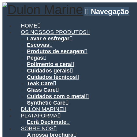
Navegação
HOME
OS NOSSOS PRODUTOS
Lavar e esfregar
Escovas
Produtos de secagem
Pegas
Polimento e cera
Cuidados gerais
Cuidados técnicos
Teak Care
Glass Care
Cuidados com o metal
Synthetic Care
DULON MARINE
PLATAFORMA
Ecrã Deckmate
SOBRE NÓS
A nossa brochura