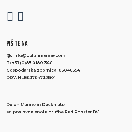
PIŠITE NA
@:
info@dulonmarine.com
T:
+31 (0)85 0180 340
Gospodarska zbornica: 85846554
DDV: NL863764733B01
Dulon Marine in Deckmate
so poslovne enote družbe Red Rooster BV