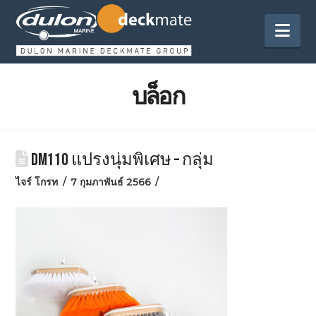
กา
ทา
บล็อก
DM110 แปรงนุ่มพิเศษ – กลุ่ม
ไจร์ โกรท
7 กุมภาพันธ์ 2566