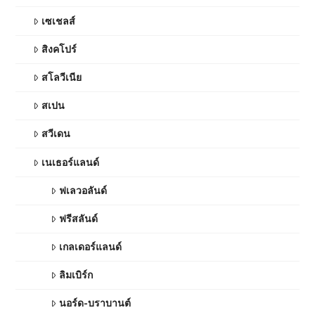
เซเชลส์
สิงคโปร์
สโลวีเนีย
สเปน
สวีเดน
เนเธอร์แลนด์
ฟเลวอลันด์
ฟรีสลันด์
เกลเดอร์แลนด์
ลิมเบิร์ก
นอร์ด-บราบานต์