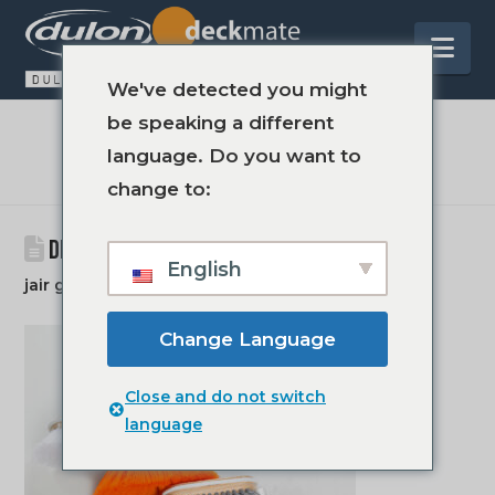
Na
We've detected you might
be speaking a different
IL BLOG
language. Do you want to
change to:
DM110 BORSTEL EXTRA ZACHT - GRUPPO
English
jair groot
7 febbraio 2023
Change Language
Close and do not switch
language