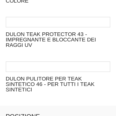
COLORE
opzioni
Questo
possono
prodotto
essere
ha
scelte
più
nella
DULON TEAK PROTECTOR 43 -
varianti.
pagina
IMPREGNANTE E BLOCCANTE DEI
Le
del
RAGGI UV
opzioni
prodotto
Questo
possono
prodotto
essere
ha
scelte
più
nella
DULON PULITORE PER TEAK
varianti.
pagina
SINTETICO 46 - PER TUTTI I TEAK
Le
del
SINTETICI
opzioni
prodotto
Questo
possono
prodotto
essere
ha
scelte