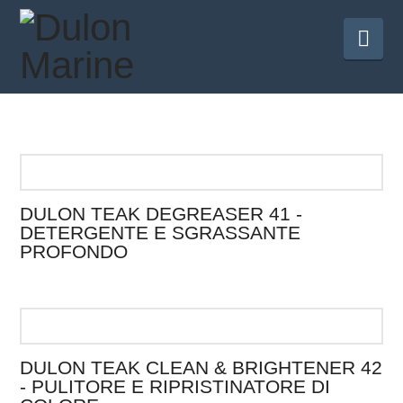
Nav
DULON TEAK DEGREASER 41 -
DETERGENTE E SGRASSANTE
PROFONDO
Questo
prodotto
ha
più
DULON TEAK CLEAN & BRIGHTENER 42
varianti.
- PULITORE E RIPRISTINATORE DI
Le