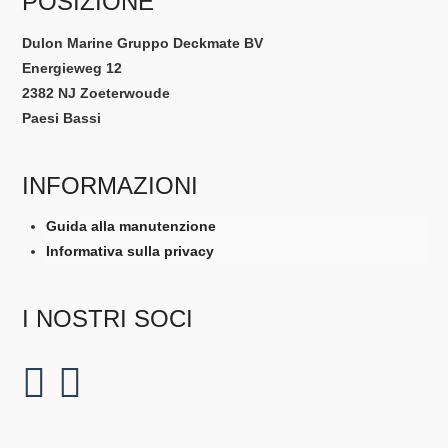
POSIZIONE
più
nella
varianti.
pagina
Dulon Marine Gruppo Deckmate BV
Le
del
Energieweg 12
opzioni
prodotto
2382 NJ Zoeterwoude
possono
Paesi Bassi
essere
scelte
nella
INFORMAZIONI
pagina
Guida alla manutenzione
del
Informativa sulla privacy
prodotto
I NOSTRI SOCI