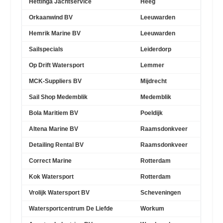
Hettinga Jachtservice
Heeg
Orkaanwind BV
Leeuwarden
Hemrik Marine BV
Leeuwarden
Sailspecials
Leiderdorp
Op Drift Watersport
Lemmer
MCK-Suppliers BV
Mijdrecht
Sail Shop Medemblik
Medemblik
Bola Maritiem BV
Poeldijk
Altena Marine BV
Raamsdonkveer
Detailing Rental BV
Raamsdonkveer
Correct Marine
Rotterdam
Kok Watersport
Rotterdam
Vrolijk Watersport BV
Scheveningen
Watersportcentrum De Liefde
Workum