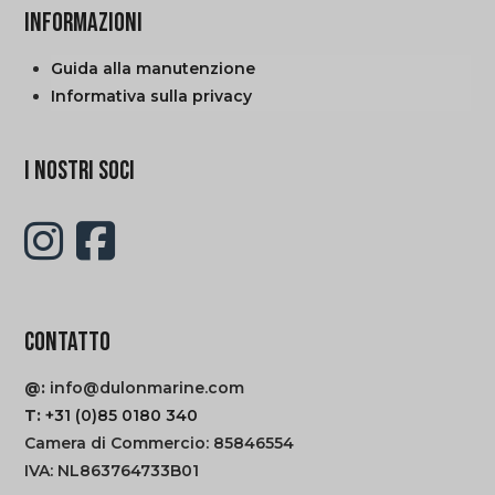
nella
INFORMAZIONI
pagina
Guida alla manutenzione
del
Informativa sulla privacy
prodotto
I NOSTRI SOCI
CONTATTO
@:
info@dulonmarine.com
T:
+31 (0)85 0180 340
Camera di Commercio: 85846554
IVA: NL863764733B01