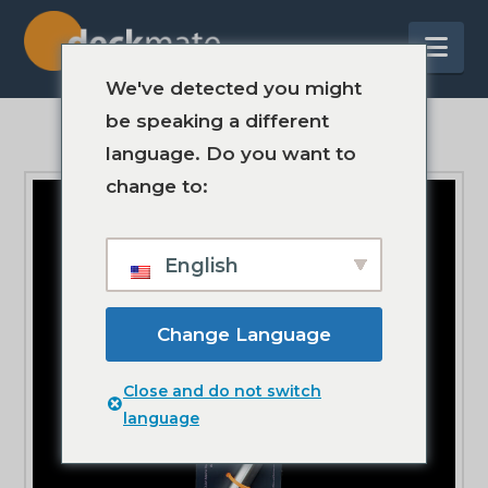
Na
We've detected you might
be speaking a different
language. Do you want to
change to:
English
Change Language
Close and do not switch
language