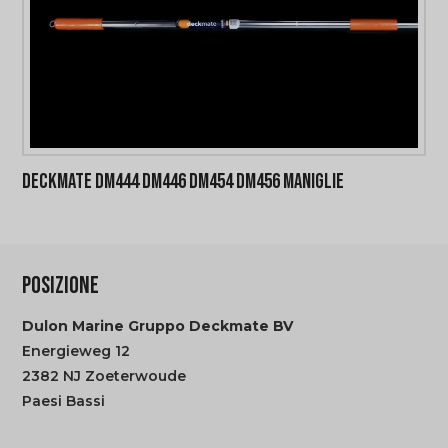
DECKMATE DM444 DM446 DM454 DM456 MANIGLIE
Questo
prodotto
ha
POSIZIONE
più
varianti.
Dulon Marine Gruppo Deckmate BV
Le
Energieweg 12
opzioni
2382 NJ Zoeterwoude
possono
Paesi Bassi
essere
scelte