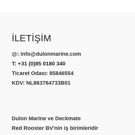
İLETIŞIM
@:
info@dulonmarine.com
T:
+31 (0)85 0180 340
Ticaret Odası: 85846554
KDV: NL863764733B01
Dulon Marine ve Deckmate
Red Rooster BV'nin iş birimleridir