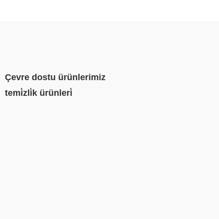
Çevre dostu ürünlerimiz
temi̇zli̇k ürünleri̇