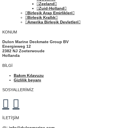
Zeeland
Zuid-Holland
Birleşik Arap Emirlikleri
Birleşik Krallık
Amerika Birleşik Devletleri
KONUM
Dulon Marine Deckmate Group BV
Energieweg 12
2382 NJ Zoeterwoude
Hollanda
BILGI
Bakım Kılavuzu
Gizlilik beyanı
SOSYALLERİMİZ
İLETIŞIM
@:
info@dulonmarine.com