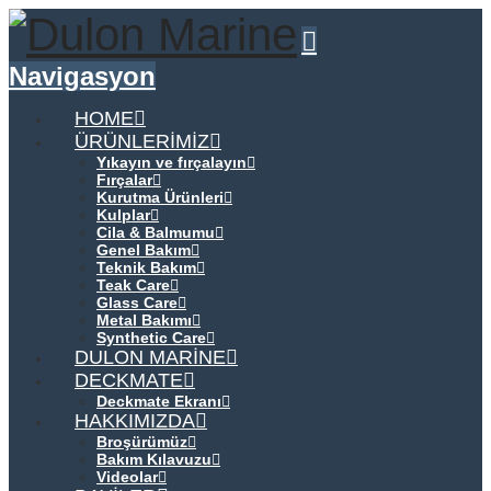
Navigasyon
HOME
ÜRÜNLERIMIZ
Yıkayın ve fırçalayın
Fırçalar
Kurutma Ürünleri
Kulplar
Cila & Balmumu
Genel Bakım
Teknik Bakım
Teak Care
Glass Care
Metal Bakımı
Synthetic Care
DULON MARINE
DECKMATE
Deckmate Ekranı
HAKKIMIZDA
Broşürümüz
Bakım Kılavuzu
Videolar