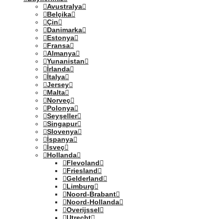
Avustralya
Belçika
Çin
Danimarka
Estonya
Fransa
Almanya
Yunanistan
İrlanda
İtalya
Jersey
Malta
Norveç
Polonya
Seyşeller
Singapur
Slovenya
İspanya
İsveç
Hollanda
Flevoland
Friesland
Gelderland
Limburg
Noord-Brabant
Noord-Hollanda
Overijssel
Utrecht