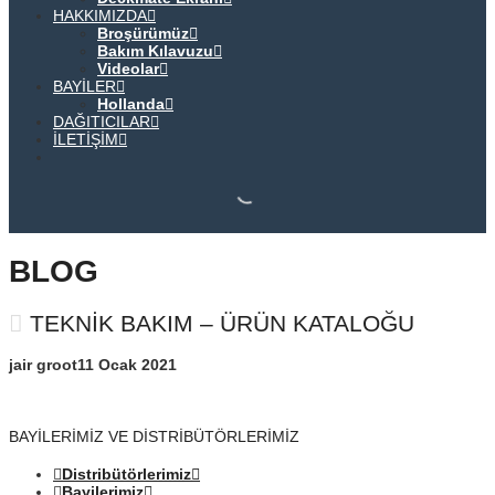
HAKKIMIZDA
Broşürümüz
Bakım Kılavuzu
Videolar
BAYILER
Hollanda
DAĞITICILAR
İLETIŞIM
BLOG
TEKNIK BAKIM – ÜRÜN KATALOĞU
jair groot
11 Ocak 2021
BAYILERIMIZ VE DISTRIBÜTÖRLERIMIZ
Distribütörlerimiz
Bayilerimiz