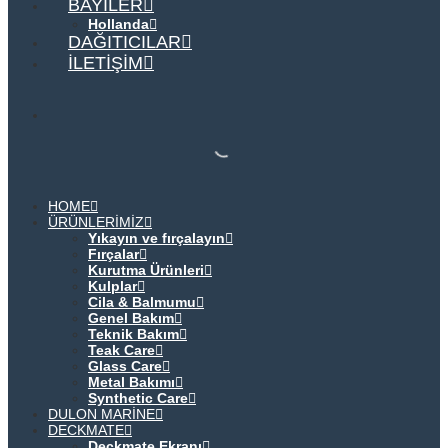
BAYILER
Hollanda
DAĞITICILAR
İLETIŞIM
HOME
ÜRÜNLERIMIZ
Yıkayın ve fırçalayın
Fırçalar
Kurutma Ürünleri
Kulplar
Cila & Balmumu
Genel Bakım
Teknik Bakım
Teak Care
Glass Care
Metal Bakımı
Synthetic Care
DULON MARINE
DECKMATE
Deckmate Ekranı