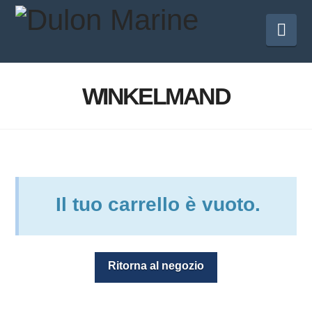
Nav
WINKELMAND
Il tuo carrello è vuoto.
Ritorna al negozio