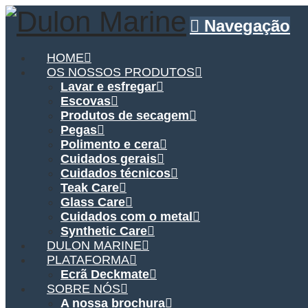
Navegação
HOME
OS NOSSOS PRODUTOS
Lavar e esfregar
Escovas
Produtos de secagem
Pegas
Polimento e cera
Cuidados gerais
Cuidados técnicos
Teak Care
Glass Care
Cuidados com o metal
Synthetic Care
DULON MARINE
PLATAFORMA
Ecrã Deckmate
SOBRE NÓS
A nossa brochura