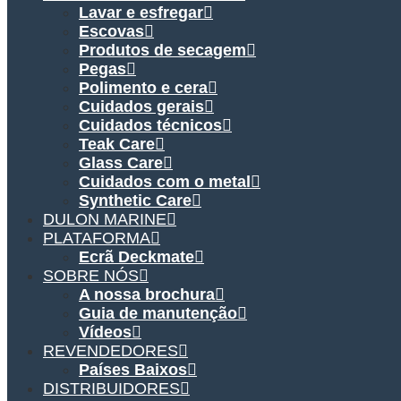
Lavar e esfregar
Escovas
Produtos de secagem
Pegas
Polimento e cera
Cuidados gerais
Cuidados técnicos
Teak Care
Glass Care
Cuidados com o metal
Synthetic Care
DULON MARINE
PLATAFORMA
Ecrã Deckmate
SOBRE NÓS
A nossa brochura
Guia de manutenção
Vídeos
REVENDEDORES
Países Baixos
DISTRIBUIDORES