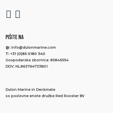
PIŠITE NA
@:
info@dulonmarine.com
T:
+31 (0)85 0180 340
Gospodarska zbornica: 85846554
DDV: NL863764733B01
Dulon Marine in Deckmate
so poslovne enote družbe Red Rooster BV