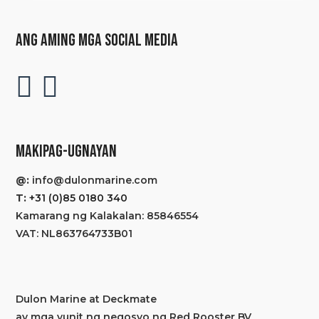
ANG AMING MGA SOCIAL MEDIA
MAKIPAG-UGNAYAN
@:
info@dulonmarine.com
T:
+31 (0)85 0180 340
Kamarang ng Kalakalan: 85846554
VAT: NL863764733B01
Dulon Marine at Deckmate
ay mga yunit ng negosyo ng Red Rooster BV